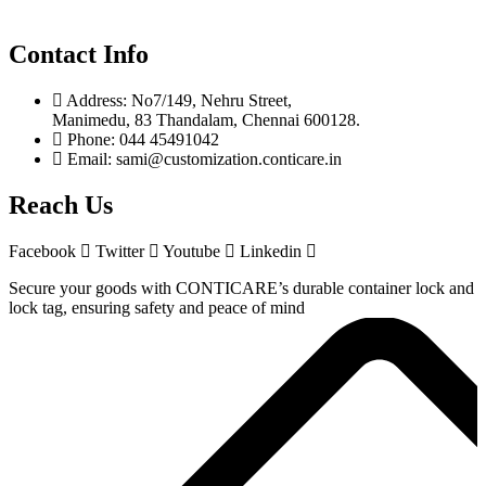
Contact Info
Address: No7/149, Nehru Street,
Manimedu, 83 Thandalam, Chennai 600128.
Phone: 044 45491042
Email: sami@customization.conticare.in
Reach Us
Facebook
Twitter
Youtube
Linkedin
Secure your goods with CONTICARE’s durable container lock and
lock tag, ensuring safety and peace of mind