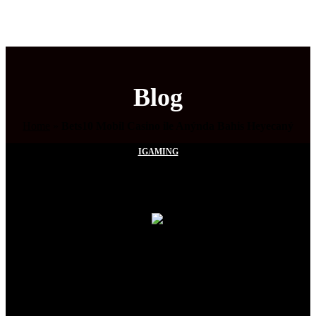
Blog
Home
»
Bets10 Mobil Casino ile Anýnda Bahis Heyecaný
IGAMING
Bets10 Mobil Casino ile Anýnda Bahis Heyecaný
Aneesa
Teknoloji çaðýndaki hayatýn kilit bir bileþenine dönüþmüþ olan
mobil uygulamalarýn istifade edildiði iþ kollarýnýn miktarý çok
kýsa sürede artmakta. Son yýllarda aralýksýz olarak ilerleme
kaydeden internet tabanlý kumarhane sektörünün paydaþlarý da
þüphesiz bu dönüþüm sürecindeki yerlerini aldý. Kurulduðu günden