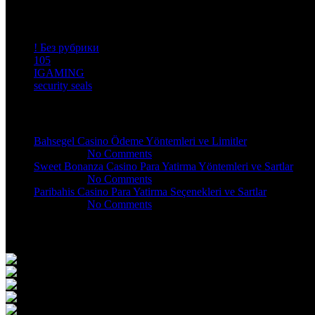
Categories
! Без рубрики
105
IGAMING
security seals
Recent Posts
Bahsegel Casino Ödeme Yöntemleri ve Limitler
06/06/2025
No Comments
Sweet Bonanza Casino Para Yatirma Yöntemleri ve Sartlar
04/06/2025
No Comments
Paribahis Casino Para Yatirma Seçenekleri ve Sartlar
04/06/2025
No Comments
Our Instagram