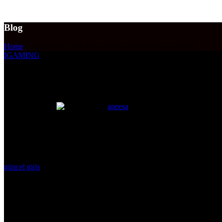
Blog
Home
»
Paribahis Casino Para Yatirma Seçenekleri ve Sartlar
IGAMING
Paribahis Casino Para Yatirma Seçenekleri
04/06/2025
Posted by
aneesa
04
Jun
Maddi islemler ifa edilirken basvurulan usullerin alternatifleri yeni b
Çevrim içi bahis sitesi macerasini iyi ve hizli isleyen para transferi 
piyasasindaki en güvenilir uygulamalardan istifade ederek kisitlamas
güncel giriş
bahis platformunda bahisseverleri bekliyor!
BTC tercih eden oyun meraklilarina en az 100 lira, en fazla 15.
Banka transferi metodunu kullanarak asgari 50 lira, en fazla 1
Yeni dönemin gözde mobil uygulamalari arasinda bulunan elektroni
Bu casino web sitesinin oyunculari kredi kartlari ile en az 200 li