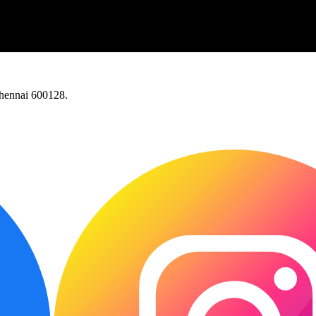
hennai 600128.